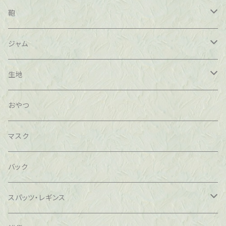
草木染
キャミソール
シルク
綿100％
鞄
冷え取り
腹巻
コットン
ベンガラ染め
藍染め
ジャム
温活
レッグウォーマー
藍染め
柿渋染め
無農薬
生地
#温活
ネックウォーマー
草木染
コットン100％
減農薬
草木染め
おやつ
#冷え取り
草木染
林檎
ヘアバンド
手描き
頒布
甜菜糖
茜染め
マスク
＃ウール100％
ヨモギ
アイマスク
オリジナルイラスト
オーガニックレモン
ネル生地
バック
＃ヨモギ
冷え取り
布ナプキン
マスク
絞り
イチゴ
スパッツ・レギンス
＃草木染
温活
ベビーグッズ