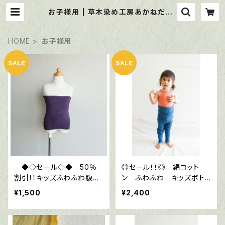
お子様用 | 草木染め工房あかねだま・
veganおやつのタンバリン
HOME
お子様用
◆◇セール◇◆ 50％
◎セール！！◎ 絹コット
割引！！キッズふわふわ腹
ン ふわふわ キッズボト
巻 絹コットン （ログウッ
ムス （藍染め）冷え取り
¥1,500
¥2,400
ド染め） 冷え取り 温
活 （お色は写真1枚～8枚
目）