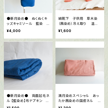
●新月染め● ぬくぬくキ
絹靴下 子供用 草木染
ッズキャミソール 藍染
（茜染め）冷え取り 温
冷え取り 温活 マタニテ
活 出産祝い
¥4,000
¥1,600
ィー 出産祝い
●新月染め● 両面起毛ネ
満月染めスペシャル あっ
ル 【藍染め】布ナプキン
たか茜染めの国産ネル
国産 コットン100％ 化学
化学薬品、ホルマリン不使
¥1,500
¥1,200