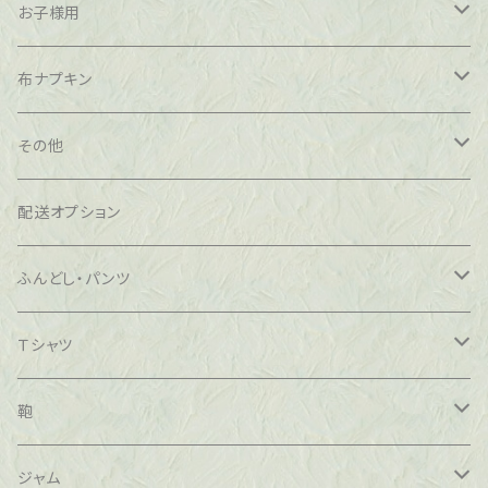
お子様用
シルク
布ナプキン
コットン
無漂白、無化学処理、ネル生地コットン100％
その他
茜染め
茜染め
シルク
配送オプション
腹巻
経血コントロール
コットン
ふんどし・パンツ
インナーボトム
茜染め
茜染め
Ｔシャツ
草木染
キャミソール
シルク
綿100％
鞄
冷え取り
腹巻
コットン
ベンガラ染め
藍染め
ジャム