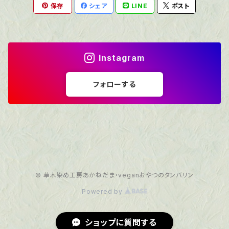
保存
シェア
LINE
ポスト
柿渋染め
オーガニックコットン
アームウォーマー
茜染め
ベンガラ染め
草木染
ウール
Instagram
綿100％
冷え取り
フォローする
頒布
茜染め
ダブルガーゼ
ネル
© 草木染め工房あかねだま・veganおやつのタンバリン
化学薬品、不使用
Powered by
布なぷ
ショップに質問する