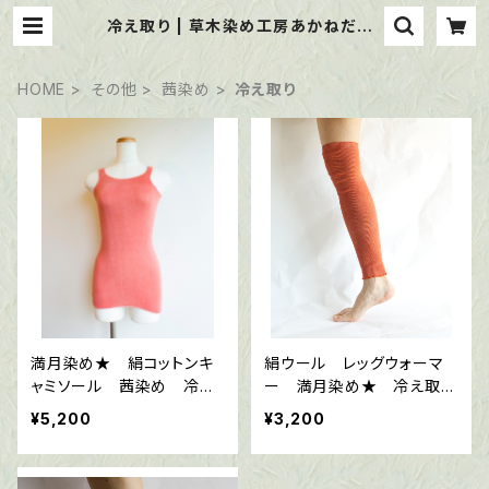
冷え取り | 草木染め工房あかねだま・
veganおやつのタンバリン
HOME
その他
茜染め
冷え取り
満月染め★ 絹コットンキ
絹ウール レッグウォーマ
ャミソール 茜染め 冷え
ー 満月染め★ 冷え取
取り 温活 マタニティ
り （茜染め） 妊活 温
¥5,200
¥3,200
ー 出産祝い
活