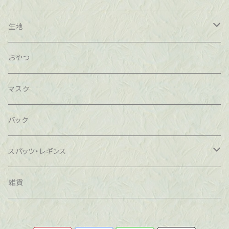
温活
レッグウォーマー
藍染め
柿渋染め
無農薬
生地
#温活
ネックウォーマー
草木染
コットン100％
減農薬
草木染め
おやつ
#冷え取り
草木染
林檎
ヘアバンド
手描き
頒布
甜菜糖
茜染め
マスク
＃ウール100％
ヨモギ
アイマスク
オリジナルイラスト
オーガニックレモン
ネル生地
バック
＃ヨモギ
冷え取り
布ナプキン
マスク
絞り
イチゴ
スパッツ・レギンス
＃草木染
温活
ベビーグッズ
香料、着色料、保存料、無添加
鞄
絹
雑貨
藍染め
生地
コットン